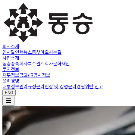
회사소개
인사말
연혁
뉴스룸
찾아오시는길
사업소개
동승
종속회사
특수관계회사
문화재단
투자정보
재무정보
공고/IR
공시정보
윤리경영
내부정보관리규정
윤리헌장 및 강령
윤리경영위반 신고
ENG